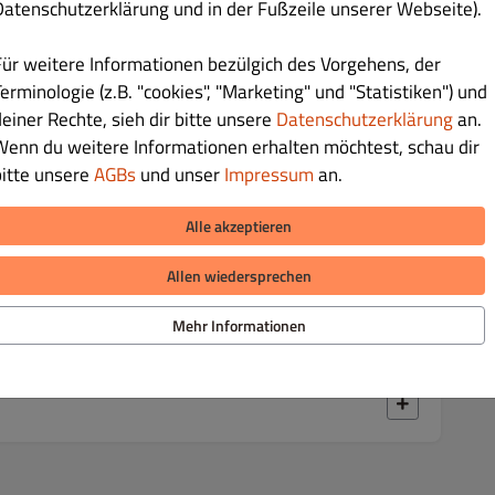
Datenschutzerklärung und in der Fußzeile unserer Webseite).
 und Tomaten
Für weitere Informationen bezülgich des Vorgehens, der
erminologie (z.B. "cookies", "Marketing" und "Statistiken") und
deiner Rechte, sieh dir bitte unsere
Datenschutzerklärung
an.
€ 12.00
Wenn du weitere Informationen erhalten möchtest, schau dir
bitte unsere
AGBs
und unser
Impressum
an.
Ingwer, Paprika und Tomaten
Alle akzeptieren
Allen wiedersprechen
€ 14.90
Mehr Informationen
r, Paprika und Tomaten