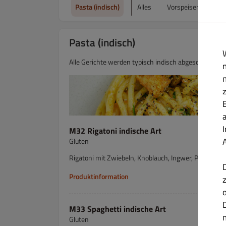
Pasta (indisch)
Alles
Vorspeisen & Beila
Pasta (indisch)
Alle Gerichte werden typisch indisch abgeschmeckt
M32 Rigatoni indische Art
Gluten
Rigatoni mit Zwiebeln, Knoblauch, Ingwer, Paprika 
Produktinformation
M33 Spaghetti indische Art
Gluten