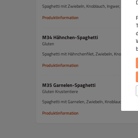
Spaghetti mit Zwiebeln, Knoblauch, Ingwer, Paprika
Produktinformation
T
M34 Hähnchen-Spaghetti
Gluten
Spaghetti mit Hähnchenfilet, Zwiebeln, Knoblauch, 
Produktinformation
M35 Garnelen-Spaghetti
Gluten Krustentiere
Spaghetti mit Garnelen, Zwiebeln, Knoblauch, Ingwe
Produktinformation