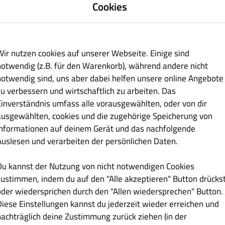
Cookies
gen
Salate
Wrap's
Hähnchen
Lamm
Fisch
Tandoo
Wir nutzen cookies auf unserer Webseite. Einige sind
notwendig (z.B. für den Warenkorb), während andere nicht
notwendig sind, uns aber dabei helfen unsere online Angebote
zu verbessern und wirtschaftlich zu arbeiten. Das
Einverständnis umfass alle vorausgewählten, oder von dir
ausgewählten, cookies und die zugehörige Speicherung von
Informationen auf deinem Gerät und das nachfolgende
€ 11.50
Auslesen und verarbeiten der persönlichen Daten.
und Tomaten
Du kannst der Nutzung von nicht notwendigen Cookies
zustimmen, indem du auf den "Alle akzeptieren" Button drücks
oder wiedersprichen durch den "Allen wiedersprechen" Button.
Diese Einstellungen kannst du jederzeit wieder erreichen und
€ 11.00
nachträglich deine Zustimmung zurück ziehen (in der