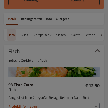
Lieferung
Abholung
Menü
Öffnungszeiten
Info
Allergene
Fisch
Alles
Vorspeisen & Beilagen
Salate
Wrap's
Häh
Fisch
indische Gerichte mit Fisch
93 Fisch Curry
€ 12.50
Fisch
Pangasiusfilet in Currysoße, Beilage Reis oder Naan-Brot
Produktinformation