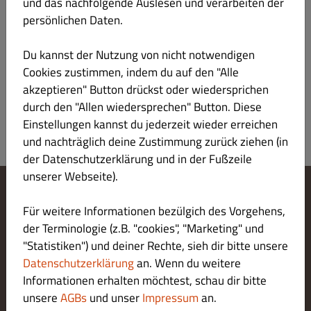
und das nachfolgende Auslesen und verarbeiten der
Fisch
persönlichen Daten.
Pangasiusfilet mit Paprika, Zwiebeln, Ingwer, Tomaten und
Weißkraut in einer pikanten Soße (sehr würzig), Beilage Reis
Du kannst der Nutzung von nicht notwendigen
oder Naan-Brot
Cookies zustimmen, indem du auf den "Alle
Produktinformation
akzeptieren" Button drückst oder wiedersprichen
durch den "Allen wiedersprechen" Button. Diese
Einstellungen kannst du jederzeit wieder erreichen
und nachträglich deine Zustimmung zurück ziehen (in
der Datenschutzerklärung und in der Fußzeile
unserer Webseite).
Cookie-Einstellungen ändern
Für weitere Informationen bezülgich des Vorgehens,
Kontaktiere uns
der Terminologie (z.B. "cookies", "Marketing" und
Datenschutzerklärung
"Statistiken") und deiner Rechte, sieh dir bitte unsere
Allgemeine Geschäftsbedingungen
Datenschutzerklärung
an. Wenn du weitere
Impressum
Informationen erhalten möchtest, schau dir bitte
LIEFERUNG ZAHLUNGSARTEN
unsere
AGBs
und unser
Impressum
an.