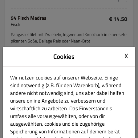
94 Fisch Madras
€ 14.50
Fisch
Pangasiusfilet mit Zwiebeln, Ingwer und Knoblauch in einer sehr
pikanten Soße, Beilage Reis oder Naan-Brot
Produktinformation
X
Cookies
M43 Fisch Tikka
€ 14.90
Wir nutzen cookies auf unserer Webseite. Einige
Laktose Fisch
sind notwendig (z.B. für den Warenkorb), während
mariniertes Pangasiusfilet mit Paprika, Zwiebeln, Ingwer und
andere nicht notwendig sind, uns aber dabei helfen
Knoblauch gebraten mit Joghurtsoße (sehr pikant), Beilage Reis
unsere online Angebote zu verbessern und
oder Naan-Brot
wirtschaftlich zu arbeiten. Das Einverständnis
Produktinformation
umfass alle vorausgewählten, oder von dir
ausgewählten, cookies und die zugehörige
Speicherung von Informationen auf deinem Gerät
M44 Fisch Punjab
€ 14.90