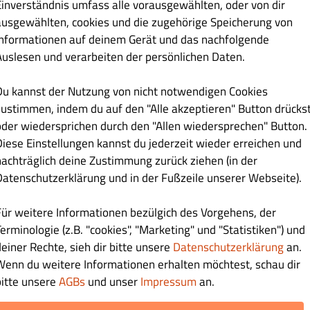
Einverständnis umfass alle vorausgewählten, oder von dir
ausgewählten, cookies und die zugehörige Speicherung von
nesoße und Käse
Informationen auf deinem Gerät und das nachfolgende
Auslesen und verarbeiten der persönlichen Daten.
Du kannst der Nutzung von nicht notwendigen Cookies
€ 10.50
zustimmen, indem du auf den "Alle akzeptieren" Button drücks
oder wiedersprichen durch den "Allen wiedersprechen" Button.
Diese Einstellungen kannst du jederzeit wieder erreichen und
nachträglich deine Zustimmung zurück ziehen (in der
Datenschutzerklärung und in der Fußzeile unserer Webseite).
€ 10.50
Für weitere Informationen bezülgich des Vorgehens, der
erminologie (z.B. "cookies", "Marketing" und "Statistiken") und
d Käse
deiner Rechte, sieh dir bitte unsere
Datenschutzerklärung
an.
Wenn du weitere Informationen erhalten möchtest, schau dir
bitte unsere
AGBs
und unser
Impressum
an.