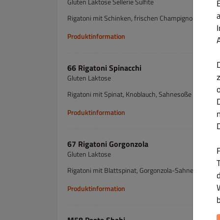
Gluten Laktose Sellerie Sulfite
Rigatoni mit Schinken, frischen Champignons, Sah
Produktinformation
66 Rigatoni Spinacchi
Gluten Laktose
Rigatoni mit Spinat, Knoblauch, Sahnesoße und Käse
Produktinformation
67 Rigatoni Gorgonzola
Gluten Laktose
T
Rigatoni mit Blattspinat, Gorgonzola-Sahnesoße un
Produktinformation