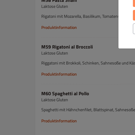
M58 Pasta Shahi
Laktose Gluten
Rigatoni mit Mozarella, Basilikum, Tomatensoße und
Produktinformation
M59 Rigatoni al Broccoli
Laktose Gluten
Riggatoni mit Brokkoli, Schinken, Sahnesoße und Kä
Produktinformation
M60 Spaghetti al Pollo
Laktose Gluten
Spaghetti mit Hähnchenfilet, Blattspinat, Sahnesoß
Produktinformation