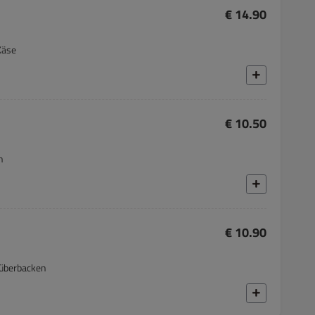
€ 14.90
Käse
€ 10.50
n
€ 10.90
 überbacken