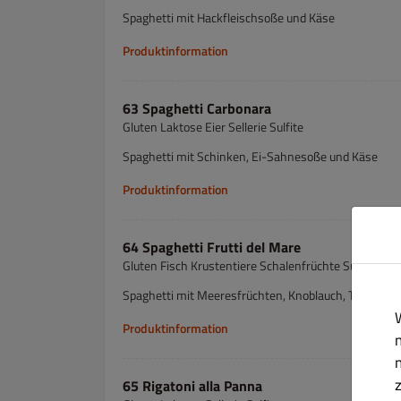
Spaghetti mit Hackfleischsoße und Käse
Produktinformation
63 Spaghetti Carbonara
Gluten Laktose Eier Sellerie Sulfite
Spaghetti mit Schinken, Ei-Sahnesoße und Käse
Produktinformation
64 Spaghetti Frutti del Mare
Gluten Fisch Krustentiere Schalenfrüchte Sulfite Lak
Spaghetti mit Meeresfrüchten, Knoblauch, Tomaten
Produktinformation
65 Rigatoni alla Panna