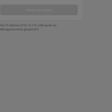
doori-Spezialitäten
Reisgerichte
Vegetarische Gerichte
Pasta 
Weiter zur Kasse
Ihre IP-Adresse (216.73.216.228) wurde zur
Betrugsprävention gespeichert.