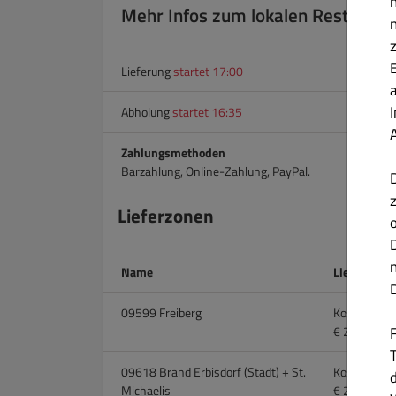
Mehr Infos zum lokalen Restauran
Lieferung
startet 17:00
Abholung
startet 16:35
Zahlungsmethoden
Barzahlung, Online-Zahlung, PayPal.
Lieferzonen
Name
Liefergebü
09599 Freiberg
Kostenlos ü
€ 2.50 über
T
09618 Brand Erbisdorf (Stadt) + St.
Kostenlos ü
Michaelis
€ 2.50 über