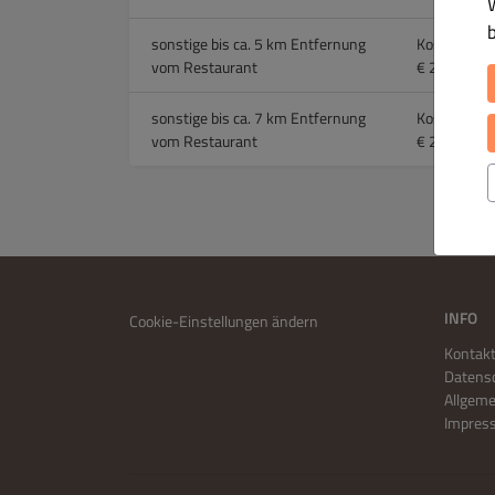
sonstige bis ca. 5 km Entfernung
Kostenlos ü
vom Restaurant
€ 2.50 über
sonstige bis ca. 7 km Entfernung
Kostenlos ü
vom Restaurant
€ 2.50 über
INFO
Cookie-Einstellungen ändern
Kontakt
Datensc
Allgem
Impres