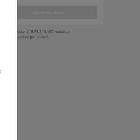
Weiter zur Kasse
Ihre IP-Adresse (216.73.216.199) wurde zur
Betrugsprävention gespeichert.
t