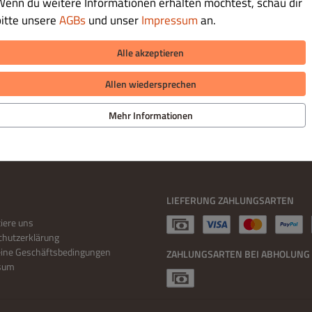
Wenn du weitere Informationen erhalten möchtest, schau dir
bitte unsere
AGBs
und unser
Impressum
an.
ber € 35.00 Bestellwert
 € 30.00 Bestellwert
Alle akzeptieren
ber € 60.00 Bestellwert
Allen wiedersprechen
 € 40.00 Bestellwert
Mehr Informationen
LIEFERUNG ZAHLUNGSARTEN
iere uns
hutzerklärung
eine Geschäftsbedingungen
ZAHLUNGSARTEN BEI ABHOLUNG
sum