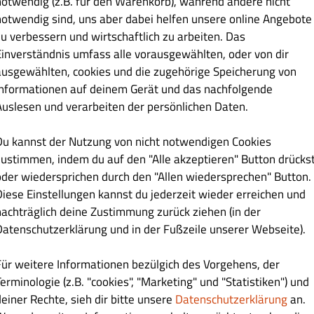
notwendig (z.B. für den Warenkorb), während andere nicht
t Shahi Curry House
notwendig sind, uns aber dabei helfen unsere online Angebote
zu verbessern und wirtschaftlich zu arbeiten. Das
Einverständnis umfass alle vorausgewählten, oder von dir
ausgewählten, cookies und die zugehörige Speicherung von
Informationen auf deinem Gerät und das nachfolgende
Auslesen und verarbeiten der persönlichen Daten.
Du kannst der Nutzung von nicht notwendigen Cookies
zustimmen, indem du auf den "Alle akzeptieren" Button drücks
oder wiedersprichen durch den "Allen wiedersprechen" Button.
Diese Einstellungen kannst du jederzeit wieder erreichen und
nachträglich deine Zustimmung zurück ziehen (in der
hr
Datenschutzerklärung und in der Fußzeile unserer Webseite).
ber € 25.00 Bestellwert
Für weitere Informationen bezülgich des Vorgehens, der
 € 20.00 Bestellwert
erminologie (z.B. "cookies", "Marketing" und "Statistiken") und
ber € 35.00 Bestellwert
deiner Rechte, sieh dir bitte unsere
Datenschutzerklärung
an.
 € 25.00 Bestellwert