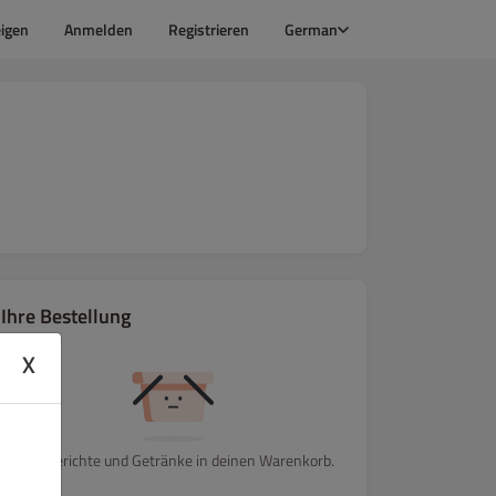
igen
Anmelden
Registrieren
German
Ihre Bestellung
X
Lege Gerichte und Getränke in deinen Warenkorb.