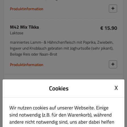
Produktinformation
M42 Mix Tikka
€ 15.90
Laktose
mariniertes Lamm- & Hähnchenfleisch mit Paprika, Zwiebeln,
Ingwer und Knoblauch gebraten mit Joghurtsoße (sehr pikant),
Beilage Reis oder Naan-Brot
Produktinformation
Lamm
X
Cookies
Fisch
Wir nutzen cookies auf unserer Webseite. Einige
Tandoori-Spezialitäten
sind notwendig (z.B. für den Warenkorb), während
andere nicht notwendig sind, uns aber dabei helfen