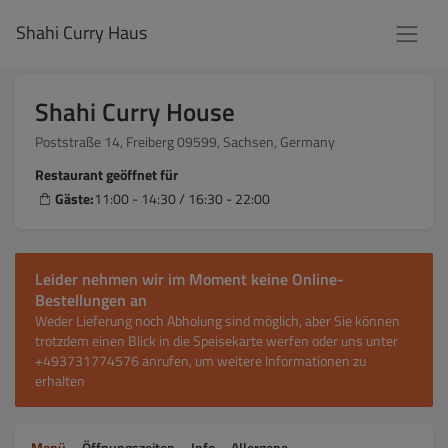
Shahi Curry Haus
Shahi Curry House
Poststraße 14, Freiberg 09599, Sachsen, Germany
Restaurant geöffnet für
Gäste:
11:00 - 14:30 / 16:30 - 22:00
Leider nehmen wir im Moment keine Online-
Bestellungen an
Weder Lieferung noch Abholung sind möglich, aber Sie können
trotzdem einen Blick in die Speisekarte werfen oder uns unter
+493731774576 anrufen, um weitere Informationen zu
erhalten
Menü
Öffnungszeiten
Info
Allergene