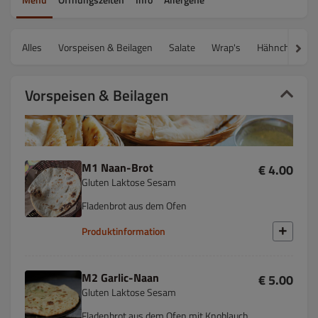
Alles
Vorspeisen & Beilagen
Salate
Wrap's
Hähnchen
Vorspeisen & Beilagen
M1 Naan-Brot
€ 4.00
Gluten Laktose Sesam
Fladenbrot aus dem Ofen
Produktinformation
M2 Garlic-Naan
€ 5.00
Gluten Laktose Sesam
Fladenbrot aus dem Ofen mit Knoblauch